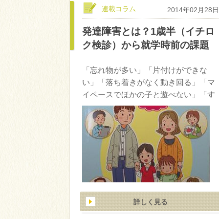
連載コラム
2014年02月28日
発達障害とは？1歳半（イチロ
ク検診）から就学時前の課題
「忘れ物が多い」「片付けができな
い」「落ち着きがなく動き回る」「マ
イペースでほかの子と遊べない」「す
ぐにかんしゃくを起こす」「同じ遊び
を飽きもせず繰り返す」、このような
言動がみられ、おかしいな？と思うよ
うなら発達障害の可能性があるようで
す。 代表的な発達障害には
①ADHD（注意欠陥・多動性障害）注
意が散漫になりやすく、 …
詳しく見る