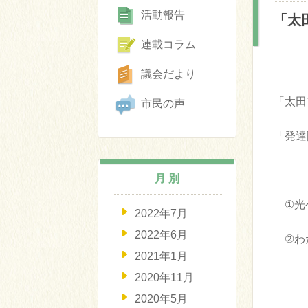
活動報告
「太
連載コラム
議会だより
「太田
市民の声
「発達
月 別
①光
2022年7月
2022年6月
②わた
2021年1月
2020年11月
2020年5月